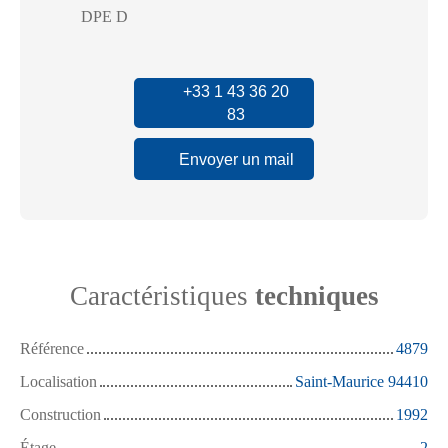
DPE D
+33 1 43 36 20
83
Envoyer un mail
Caractéristiques
techniques
Référence
4879
Localisation
Saint-Maurice 94410
Construction
1992
Étage
2