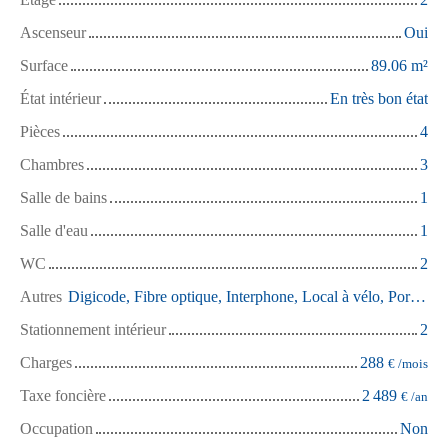
Ascenseur
Oui
Surface
89.06
m²
État intérieur
En très bon état
Pièces
4
Chambres
3
Salle de bains
1
Salle d'eau
1
WC
2
Autres
Digicode, Fibre optique, Interphone, Local à vélo, Porte blindée
Stationnement intérieur
2
Charges
288
€ /mois
Taxe foncière
2 489
€ /an
Occupation
Non