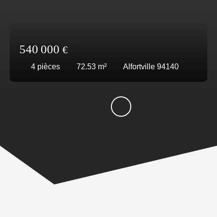
540 000
€
4
pièces
72.53
m²
Alfortville 94140