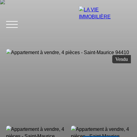
Vendu
Estimation
Acheter
Vendre
Louer
Avis
Blog
Équip
Estimation