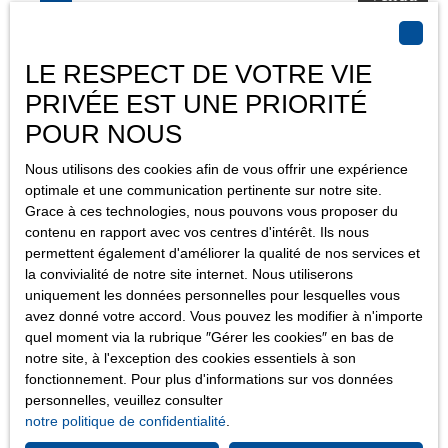
Une cave complète ce bien. À seulement 5 minutes à pied, vous
trouverez plusieurs bus, crèches, écoles maternelles, élémentaires
et un collège. Pour vos besoins quotidiens, les commerces
LE RESPECT DE VOTRE VIE
d'alimentation générale et les restaurants sont accessibles en
quelques minutes. Les amateurs de verdure apprécieront les
PRIVÉE EST UNE PRIORITÉ
parcs et jardins à proximité. Enfin, les médecins généralistes sont
POUR NOUS
à quelques pas pour vous assurer une tranquillité d'esprit.
Nous utilisons des cookies afin de vous offrir une expérience
Vendu
optimale et une communication pertinente sur notre site.
Grace à ces technologies, nous pouvons vous proposer du
contenu en rapport avec vos centres d'intérêt. Ils nous
permettent également d'améliorer la qualité de nos services et
Paris 13e - Secteur Glacière : 3 Pièces Plan en étoile
la convivialité de notre site internet. Nous utiliserons
uniquement les données personnelles pour lesquelles vous
3
pièces
52.4
m²
Paris 75013
avez donné votre accord. Vous pouvez les modifier à n'importe
Paris 13ème proche de la station de métro Glacière et à deux pas
quel moment via la rubrique ″Gérer les cookies″ en bas de
notre site, à l'exception des cookies essentiels à son
du 5ème arrondissement, l'agence La Vie Immobilière propose
fonctionnement. Pour plus d'informations sur vos données
en exclusivité ce beau 3 pièces de 52. 40 m² Loi Carrez situé au
personnelles, veuillez consulter
4ème étage d'un immeuble ancien sécurisé, avec digicode et
notre politique de confidentialité
.
gardien. L’appartement est composé d'un plan en étoile sans