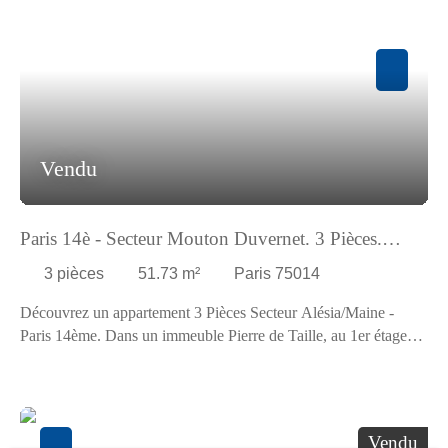
écoles, commerces, parcs et jardins, médecins et restaurants.
Vendu
Paris 14è - Secteur Mouton Duvernet. 3 Pièces.
Exclusivité
3
pièces
51.73
m²
Paris 75014
Découvrez un appartement 3 Pièces Secteur Alésia/Maine -
Paris 14ème. Dans un immeuble Pierre de Taille, au 1er étage
avec ascenseur comprenant une entrée, un séjour, une cuisine
indépendante, deux chambres, une salle d'eau et un WC séparé.
Rangt. Surface 51,73 m² Loi carrez. Beaucoup de charme
parquet, moulures, cheminée. Double expo. Travaux à prévoir.
Vendu