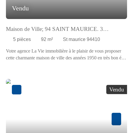
Vendu
Maison de Ville; 94 SAINT MAURICE. 3
Chambres. jardin
5
pièces
92
m²
St maurice 94410
Votre agence La Vie immobilière à le plaisir de vous proposer
cette charmante maison de ville des années 1950 en très bon état
général, offrant 90m² habitable, un jardin de 20m², une terrasse
de 12m². La maison se compose d’un RDJ d’un grand séjour
donnant sur une cuisine indépendante. A l’étage 3 chambres, 2
salles de bains. Un WC à chaque étage. Idéal famille. Rare sur
Vendu
secteur, calme et lumineux. Quote part annuelle des charges : 1.
320,00 Euros. Nombre de lots principaux de copropriété : 30.
Copropriété sans procédure en cours.