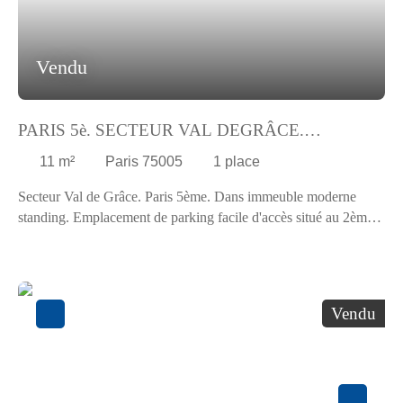
Vendu
PARIS 5è. SECTEUR VAL DEGRÂCE.
EMPLACEMENT. EXCLUSIVITÉ
11
m²
Paris 75005
1
place
Secteur Val de Grâce. Paris 5ème. Dans immeuble moderne
standing. Emplacement de parking facile d'accès situé au 2ème
s/sol. Entrée/sortie. (Largeur : 2,24 / Longueur : 5 / Hauteur :
2,12) N'hésitez pas à contacter notre agence pour obtenir de plus
amples renseignements sur cet emplacement de parking en vente
dans le secteur Val de Grâce.
Vendu