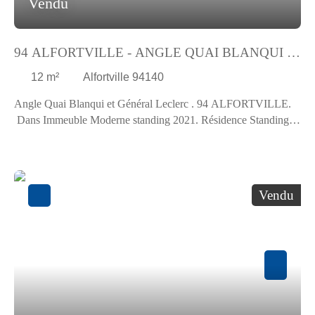
Vendu
94 ALFORTVILLE - ANGLE QUAI BLANQUI :
FACILE D'ACCÈS
12
m²
Alfortville 94140
Angle Quai Blanqui et Général Leclerc . 94 ALFORTVILLE.
Dans Immeuble Moderne standing 2021. Résidence Standing
en très bon état. Emplacement de Parking situé au 1er s/sol.
Facile d'accès pour une grande voiture. Exclusivité
Vendu