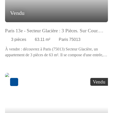
Vendu
Paris 13e - Secteur Glacière : 3 Pièces. Sur Cour.
Exclusivité
3
pièces
63.11
m²
Paris 75013
À vendre : découvrez à Paris (75013) Secteur Glacière, un
appartement de 3 pièces de 63 m². Il se compose d'une entrée,
un séjour, une cuisine séparée, 2 chambres, une salle de bains et
un WC séparé. Très calme sur cour. Appartement en bon étatIl
est situé au RDC d'un immeuble en Pierre de Paris comprenant
16 lots. Parties communes en excellent état. Digicode.
Vendu
Concierge. Proche RER B (Port Royal), bus, métro (lignes 6, 7,
5 et 4), établissements scolaires, marchés, cinémas, restaurants,
bureaux de poste et théâtres.