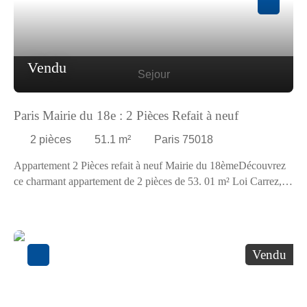
Vendu
Sejour
Paris Mairie du 18e : 2 Pièces Refait à neuf
2
pièces
51.1
m²
Paris 75018
Appartement 2 Pièces refait à neuf Mairie du 18èmeDécouvrez
ce charmant appartement de 2 pièces de 53. 01 m² Loi Carrez,
situé au 1er étage avec ascenseur d'un très immeuble art déco
rénové. Appartement refait à neuf, il comprend une entrée, un
séjour, une cuisine aménagée séparée, une chambre avec
dressing et une salle 'eau avec un WC. Fenêtres PVC. Double
Vendu
vitrage. Très bon plan. Traversant. Vue dégagée. Calme,
lumineux. Expo Est/Ouest. Une cave complète ce bien.
Possibilité Parking en sus. Situé dans un quartier dynamique et