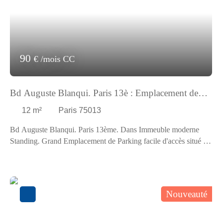
90
€ /mois CC
Bd Auguste Blanqui. Paris 13è : Emplacement de
Parking.
12
m²
Paris 75013
Bd Auguste Blanqui. Paris 13ème. Dans Immeuble moderne
Standing. Grand Emplacement de Parking facile d'accès situé au
2ème S/Sol. Libre de suite Loyer 90,00 Euros Charges
Comprises par mois dont 10,00 Euros de provisions pour
charges (régularisation annuelle). Dépôt de garantie : 160,00
Euros. Honoraires charge locataire : 252,00 Euros TTC.
Nouveauté