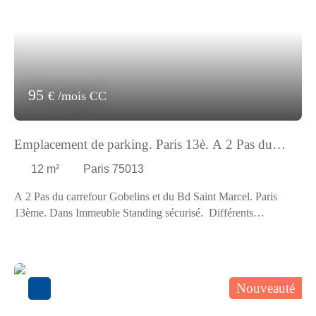
95
€ /mois CC
Emplacement de parking. Paris 13è. A 2 Pas du
carrefour Gobelins. Facile d'accès
12
m²
Paris 75013
A 2 Pas du carrefour Gobelins et du Bd Saint Marcel. Paris
13ème. Dans Immeuble Standing sécurisé. Différents
Emplacements de parking situés en S/Sol. Facile d'accès. Libre
de suite. Loyer : 95,00 Euros Charges comprises par mois dont
10,00 Euros de provisions pour charges (régularisation
annuelle). Dépôt de garantie : 170,00 Euros. Honoraires charge
Nouveauté
locataire : 252,00 Euros TTC