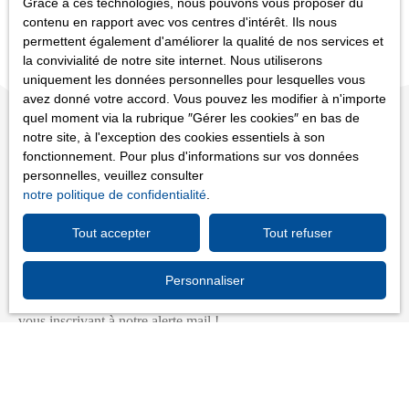
Grace à ces technologies, nous pouvons vous proposer du
contenu en rapport avec vos centres d'intérêt. Ils nous
permettent également d'améliorer la qualité de nos services et
la convivialité de notre site internet. Nous utiliserons
uniquement les données personnelles pour lesquelles vous
avez donné votre accord. Vous pouvez les modifier à n'importe
quel moment via la rubrique ″Gérer les cookies″ en bas de
notre site, à l'exception des cookies essentiels à son
fonctionnement. Pour plus d'informations sur vos données
personnelles, veuillez consulter
notre politique de confidentialité
.
Vous ne trouvez pas
Tout accepter
Tout refuser
le bien de vos rêves ?
Personnaliser
Ne manquez plus aucun bien correspondant à votre recherche en
vous inscrivant à notre alerte mail !
Prénom
Nom