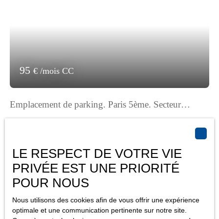
95
€ /mois CC
Emplacement de parking. Paris 5ème. Secteur
Berthollet/Cl. Bernard.
10
m²
Paris 75005
Secteur Claude Bernard/Berthollet. Paris 5ème. Rue des
LE RESPECT DE VOTRE VIE
Lyonnais. Dans Immeuble Moderne. Emplacement de parking
(pour petite voiture) situé au 2ème S/Sol. Libre de suite. Loyer :
PRIVÉE EST UNE PRIORITÉ
95,00 Euros Charges comprises par mois dont 10,00 Euros de
POUR NOUS
provisions pour charges (régularisation annuelle). Dépôt de
garantie : 170,00 Euros. Honoraires charge locataire : 252,00
Nous utilisons des cookies afin de vous offrir une expérience
Euros TTC
optimale et une communication pertinente sur notre site.