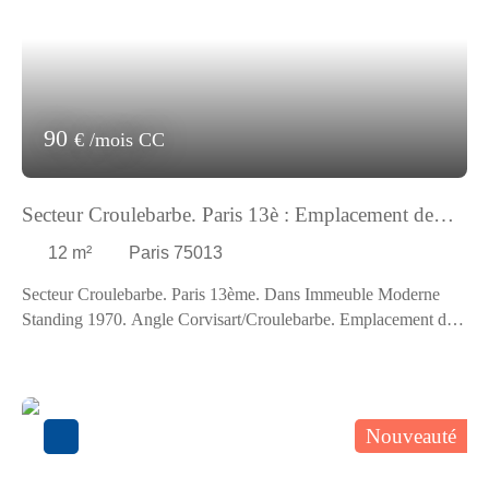
90
€ /mois CC
Secteur Croulebarbe. Paris 13è : Emplacement de
Parking
12
m²
Paris 75013
Secteur Croulebarbe. Paris 13ème. Dans Immeuble Moderne
Standing 1970. Angle Corvisart/Croulebarbe. Emplacement de
Parking facile d'accès situé au 1er S/Sol. Accès facile pour
grange voiture. Libre de suite Loyer 90,00 Euros Charges
Comprises par mois dont 4,00 Euros de provisions pour charges
(régularisation annuelle). Dépôt de garantie : 172,00 Euros.
Nouveauté
Honoraires charge locataire : 252,00 Euros TTC.