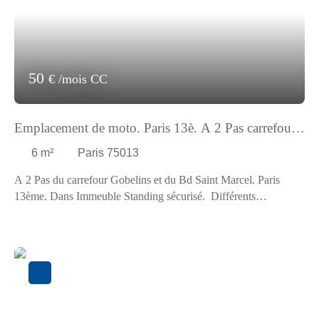
50
€ /mois CC
Emplacement de moto. Paris 13è. A 2 Pas carrefour
Gobelins. Facile d'accès
6
m²
Paris 75013
A 2 Pas du carrefour Gobelins et du Bd Saint Marcel. Paris
13ème. Dans Immeuble Standing sécurisé. Différents
Emplacements de motos situés en S/Sol. Facile d'accès. Libre de
suite. Loyer : 50,00 Euros Charges comprises par mois dont
5,00 Euros de provisions pour charges (régularisation annuelle).
Dépôt de garantie : 90,00 Euros. Honoraires charge locataire :
132,00 Euros TTC