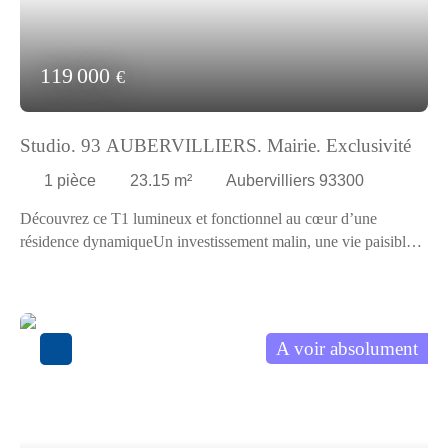
119 000
€
Studio. 93 AUBERVILLIERS. Mairie. Exclusivité
1
pièce
23.15
m²
Aubervilliers 93300
Découvrez ce T1 lumineux et fonctionnel au cœur d’une
résidence dynamiqueUn investissement malin, une vie paisible,
un écrin de sérénité à portée de mainUne perle rare au cœur
d’une résidence animéeImaginez-vous franchir chaque matin le
seuil de votre T1 de 23,15 m², baigné par une lumière dorée qui
danse sur les murs clairs. Ce petit nid douillet, situé au 3ème
A voir absolument
étage d’une résidence de 5 étages, est une invitation à la
quiétude, tout en offrant l’effervescence du quotidien à deux pas.
Dès l’entrée, vous serez enveloppé par une ambiance
chaleureuse et épurée. Les espaces ont été pensés pour