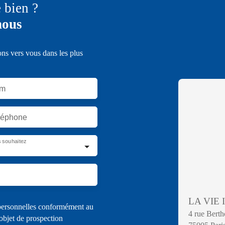
e bien ?
nous
ons vers vous dans les plus
m
léphone
 souhaitez
LA VIE
 personnelles conformément au
4 rue Berth
objet de prospection