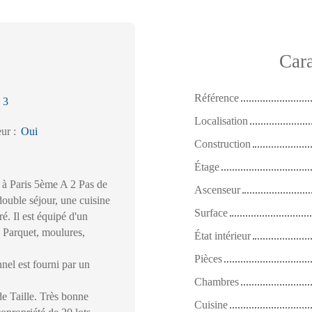
Cara
Référence
:
3
Localisation
eur
:
Oui
Construction
Étage
 à Paris 5ème A 2 Pas de
Ascenseur
double séjour, une cuisine
Surface
. Il est équipé d'un
. Parquet, moulures,
État intérieur
Pièces
nel est fourni par un
Chambres
de Taille. Très bonne
Cuisine