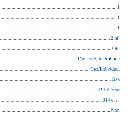
1
1
1
2
m²
Oui
Digicode, Interphone
Gaz/Individuel
Gaz
191
€ /mois
814
€ /an
Non