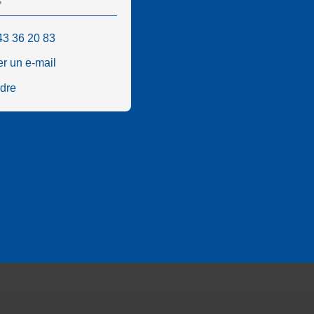
s
43 36 20 83
r un e-mail
ndre