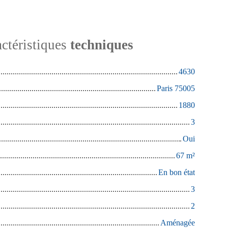
ctéristiques
techniques
4630
Paris 75005
1880
3
Oui
67
m²
En bon état
3
2
Aménagée