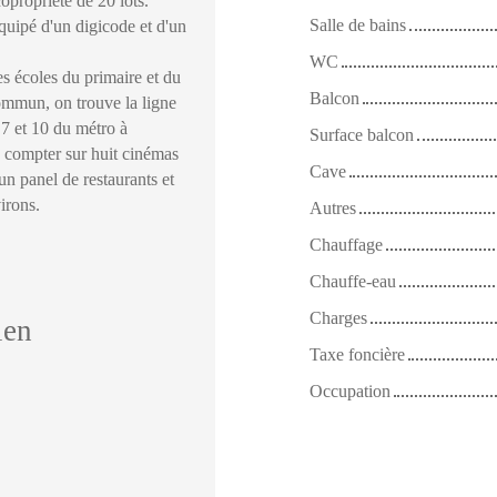
copropriété de 20 lots.
Salle de bains
équipé d'un digicode et d'un
WC
 écoles du primaire et du
Balcon
ommun, on trouve la ligne
 7 et 10 du métro à
Surface balcon
z compter sur huit cinémas
Cave
un panel de restaurants et
irons.
Autres
Chauffage
Chauffe-eau
Charges
ien
Taxe foncière
Occupation