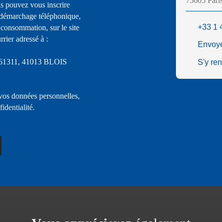
75005 Pari
s pouvez vous inscrire
u démarchage téléphonique,
+33 1 
 consommation, sur le site
rier adressé à :
Envoye
S 61311, 41013 BLOIS
S'y re
 vos données personnelles,
fidentialité
.