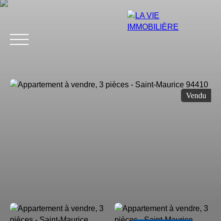
Vendu
Estimation
Acheter
Vendre
Louer
Avis
Blog
Équip
Estimation