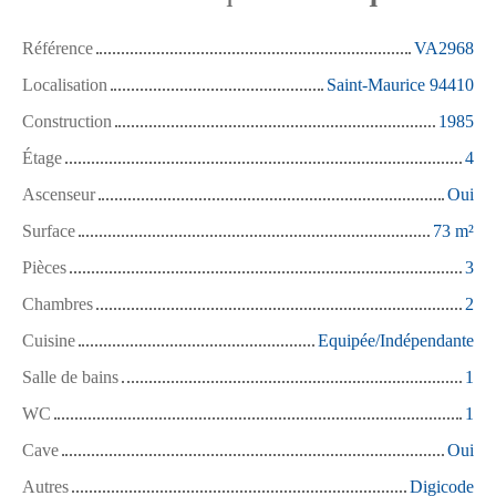
Référence
VA2968
Localisation
Saint-Maurice 94410
Construction
1985
Étage
4
Ascenseur
Oui
Surface
73
m²
Pièces
3
Chambres
2
Cuisine
Equipée/Indépendante
Salle de bains
1
WC
1
Cave
Oui
Autres
Digicode