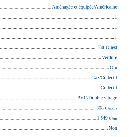
Aménagée et équipée/Américaine
1
1
1
Est-Ouest
Verdure
Oui
Gaz/Collectif
Collectif
PVC/Double vitrage
308
€ /mois
1 549
€ /an
Non