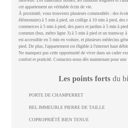
bien-être. Les matériaux nobles, les finitions soignées et l'a
cet appartement un véritable écrin de vie.
À proximité, vous trouverez plusieurs commodités : des école
élémentaire) à 5 min à pied, un collège à 10 min à pied, des r
commerces à 5 min à pied, des parcs et jardins à 5 min à pied
commun (bus, métro ligne 3) à 5 min à pied et un tramway à 
est accessible en 5 min en voiture, et plusieurs médecins géné
pied. De plus, l'appartement est éligible à l'internet haut débit 
Ne manquez pas cette opportunité de vivre dans un cadre exce
confort et praticité. Contactez-nous dès maintenant pour une v
Les points forts
du b
PORTE DE CHAMPERRET
BEL IMMEUBLE PIERRE DE TAILLE
COPROPRIÉTÉ BIEN TENUE