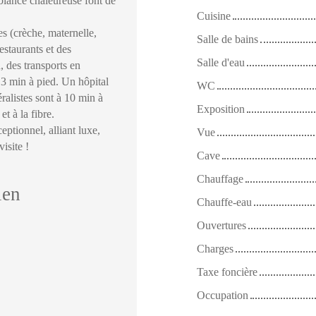
mbiance chaleureuse font de
Cuisine
s (crèche, maternelle,
Salle de bains
estaurants et des
Salle d'eau
, des transports en
3 min à pied. Un hôpital
WC
ralistes sont à 10 min à
Exposition
et à la fibre.
ptionnel, alliant luxe,
Vue
isite !
Cave
Chauffage
ien
Chauffe-eau
Ouvertures
Charges
Taxe foncière
Occupation