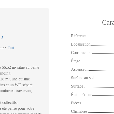
Cara
Référence
:
3
Localisation
eur
:
Oui
Construction
Étage
e 66,52 m² situé au 5ème
Ascenseur
tanding.
Surface au sol
 28 m², une cuisine
ains et un WC séparé.
Surface
umineux, travarsant,
État intérieur
 collectifs.
Pièces
a été pensé pour votre
Chambres