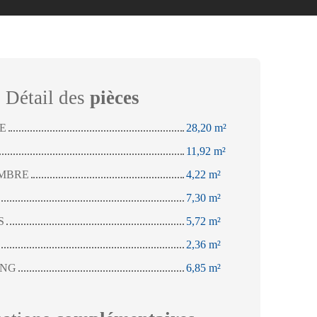
Détail des
pièces
NE
28,20 m²
11,92 m²
MBRE
4,22 m²
7,30 m²
S
5,72 m²
2,36 m²
ING
6,85 m²