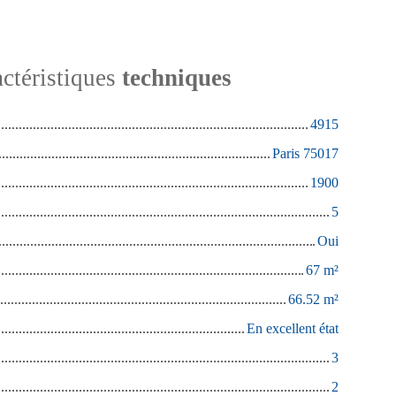
ctéristiques
techniques
4915
Paris 75017
1900
5
Oui
67
m²
66.52
m²
En excellent état
3
2