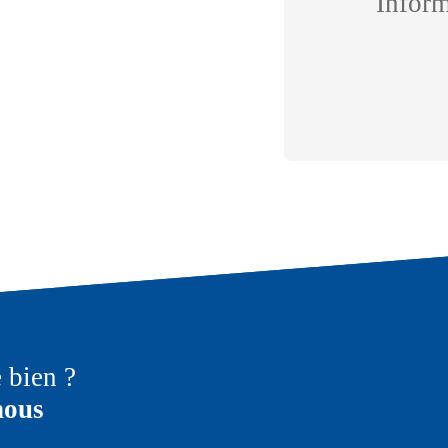
Infor
e bien ?
nous