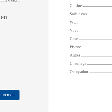
lité d'esprit.
Cuisine
Salle d'eau
ien
WC
Vue
Cave
Piscine
Autres
Chauffage
Occupation
 un mail