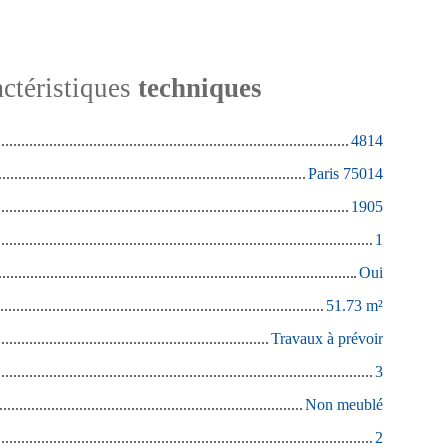
ctéristiques
techniques
4814
Paris 75014
1905
1
Oui
51.73
m²
Travaux à prévoir
3
Non meublé
2