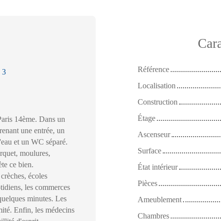
Cara
Référence
:
3
Localisation
Construction
Étage
Paris 14ème. Dans un
renant une entrée, un
Ascenseur
d'eau et un WC séparé.
Surface
rquet, moulures,
te ce bien.
État intérieur
 crèches, écoles
Pièces
otidiens, les commerces
 quelques minutes. Les
Ameublement
mité. Enfin, les médecins
Chambres