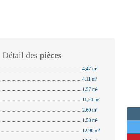
Détail des
pièces
4,47 m²
4,11 m²
1,57 m²
11,20 m²
2,60 m²
1,58 m²
12,90 m²