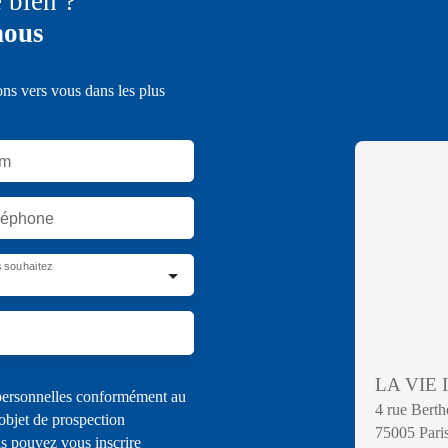
e bien ?
nous
ons vers vous dans les plus
m
léphone
 souhaitez
LA VIE
 personnelles conformément au
4 rue Berth
objet de prospection
75005 Pari
s pouvez vous inscrire