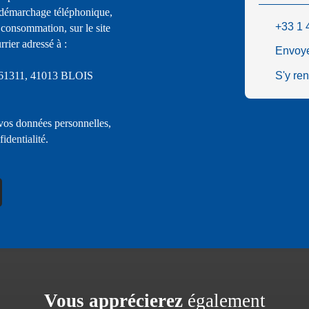
u démarchage téléphonique,
+33 1 
 consommation, sur le site
rier adressé à :
Envoye
S 61311, 41013 BLOIS
S'y re
 vos données personnelles,
fidentialité
.
Vous apprécierez
également