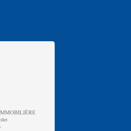
 IMMOBILIÈRE
ollet
s