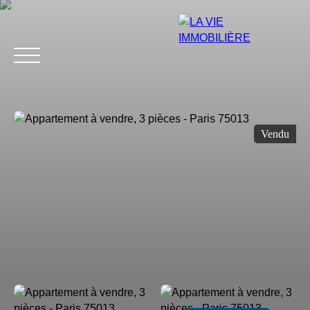
Vendu
Estimation
Acheter
Vendre
Louer
Avis
Blog
Équip
Estimation