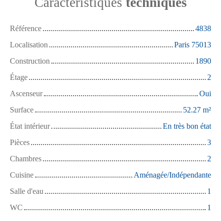
Caractéristiques
techniques
Référence
4838
Localisation
Paris 75013
Construction
1890
Étage
2
Ascenseur
Oui
Surface
52.27
m²
État intérieur
En très bon état
Pièces
3
Chambres
2
Cuisine
Aménagée/Indépendante
Salle d'eau
1
WC
1