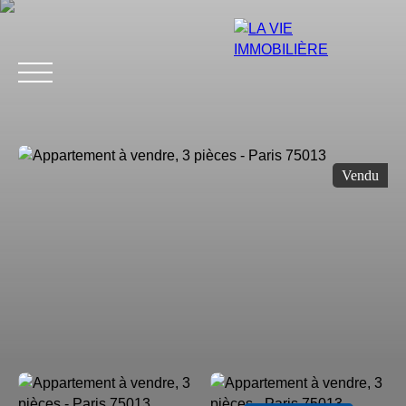
Vendu
Estimation
Acheter
Vendre
Louer
Avis
Blog
Équip
Estimation