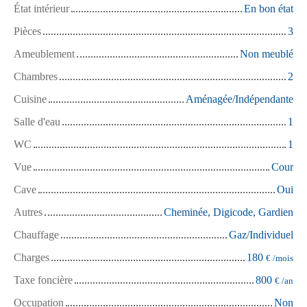
État intérieur
En bon état
Pièces
3
Ameublement
Non meublé
Chambres
2
Cuisine
Aménagée/Indépendante
Salle d'eau
1
WC
1
Vue
Cour
Cave
Oui
Autres
Cheminée, Digicode, Gardien
Chauffage
Gaz/Individuel
Charges
180
€ /mois
Taxe foncière
800
€ /an
Occupation
Non