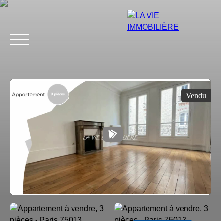
Vendu
Estimation
Acheter
Vendre
Louer
Avis
Blog
Équip
Estimation