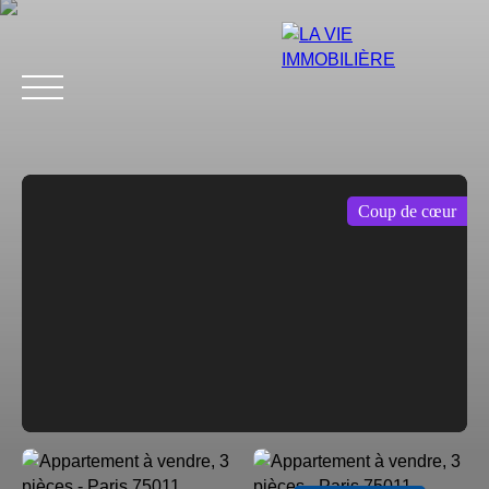
Coup de cœur
Estimation
Acheter
Vendre
Louer
Avis
Blog
Équip
Estimation