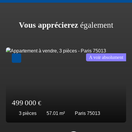
Vous apprécierez
également
A voir absolument
499 000
€
3
pièces
57.01
m²
Paris 75013