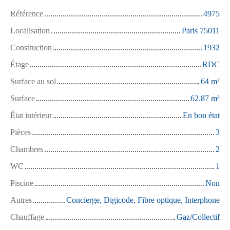
Référence
4975
Localisation
Paris 75011
Construction
1932
Étage
RDC
Surface au sol
64
m²
Surface
62.87
m²
État intérieur
En bon état
Pièces
3
Chambres
2
WC
1
Piscine
Non
Autres
Concierge, Digicode, Fibre optique, Interphone
Chauffage
Gaz/Collectif