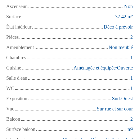
Ascenseur
Non
Surface
37.42
m²
État intérieur
Déco à prévoir
Pièces
2
Ameublement
Non meublé
Chambres
1
Cuisine
Aménagée et équipée/Ouverte
Salle d'eau
1
WC
1
Exposition
Sud-Ouest
Vue
Sur rue et sur cour
Balcon
2
Surface balcon
1
m²