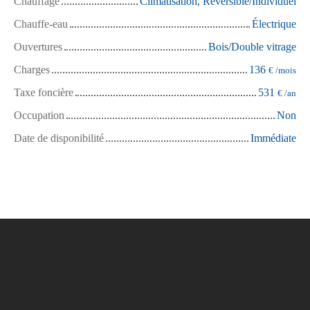
Chauffage
Climatisation, Réversible/Individuel
Chauffe-eau
Électrique
Ouvertures
Bois/Double vitrage
Charges
136
€ /mois
Taxe foncière
531
€ /an
Occupation
Non
Date de disponibilité
Immédiate