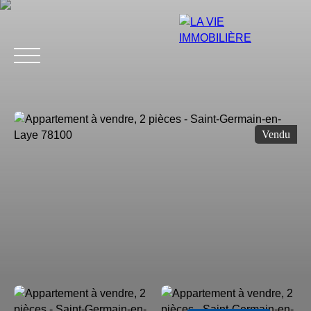
Vendu
Estimation
Acheter
Vendre
Louer
Avis
Blog
Équip
Estimation