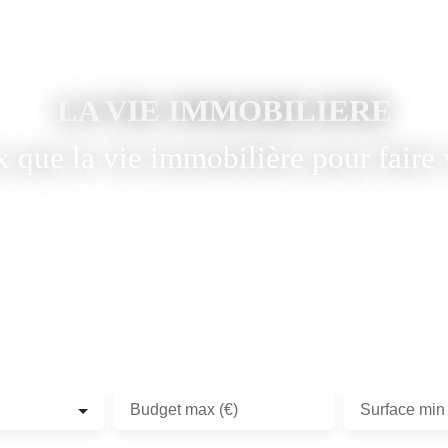
LA VIE IMMOBILIERE
la vie immobilière pour faire vivre 
Vous cherchez une agence immobilière de confiance à Paris 5e, 13e
ou 14e ? La Vie Immobilière vous accompagne depuis 1990 dans vos
projets de vente, achat et location à Paris Rive Gauche.
Plus de 4 500 transactions et 591 avis à 4,8/5.
Budget max (€)
Surface min