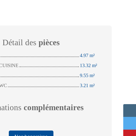
Détail des
pièces
4.97 m²
CUISINE
13.32 m²
9.55 m²
 WC
3.21 m²
mations
complémentaires