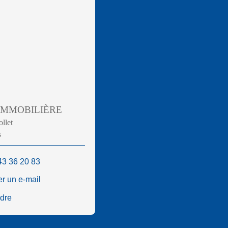
 IMMOBILIÈRE
ollet
s
43 36 20 83
r un e-mail
ndre