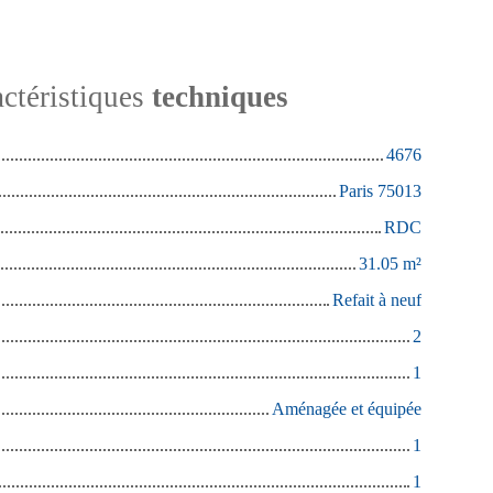
ctéristiques
techniques
4676
Paris 75013
RDC
31.05
m²
Refait à neuf
2
1
Aménagée et équipée
1
1