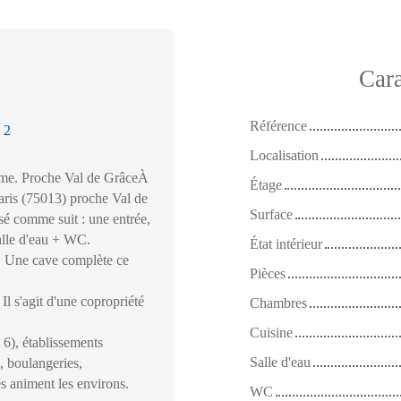
Cara
Référence
:
2
Localisation
. Proche Val de GrâceÀ
Étage
aris (75013) proche Val de
Surface
isé comme suit : une entrée,
alle d'eau + WC.
État intérieur
e. Une cave complète ce
Pièces
Il s'agit d'une copropriété
Chambres
Cuisine
 6), établissements
Salle d'eau
, boulangeries,
s animent les environs.
WC