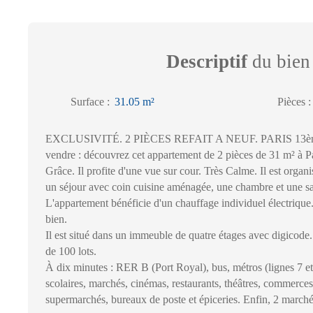
Descriptif
du bien
Surface
:
31.05
m²
Pièces
EXCLUSIVITÉ. 2 PIÈCES REFAIT A NEUF. PARIS 13ème
vendre : découvrez cet appartement de 2 pièces de 31 m² à P
Grâce. Il profite d'une vue sur cour. Très Calme. Il est organ
un séjour avec coin cuisine aménagée, une chambre et une s
L'appartement bénéficie d'un chauffage individuel électriqu
bien.
Il est situé dans un immeuble de quatre étages avec digicode. 
de 100 lots.
À dix minutes : RER B (Port Royal), bus, métros (lignes 7 et
scolaires, marchés, cinémas, restaurants, théâtres, commerces
supermarchés, bureaux de poste et épiceries. Enfin, 2 marché