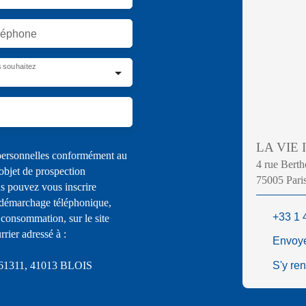
léphone
 souhaitez
LA VIE
 personnelles conformément au
4 rue Berth
objet de prospection
75005 Pari
s pouvez vous inscrire
u démarchage téléphonique,
+33 1 
 consommation, sur le site
rier adressé à :
Envoye
S 61311, 41013 BLOIS
S'y re