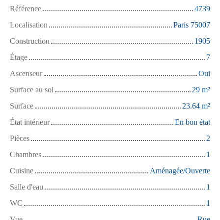
Référence
4739
Localisation
Paris 75007
Construction
1905
Étage
7
Ascenseur
Oui
Surface au sol
29
m²
Surface
23.64
m²
État intérieur
En bon état
Pièces
2
Chambres
1
Cuisine
Aménagée/Ouverte
Salle d'eau
1
WC
1
Vue
Rue