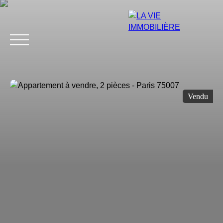
Vendu
Estimation
Acheter
Vendre
Louer
Avis
Blog
Équip
Estimation