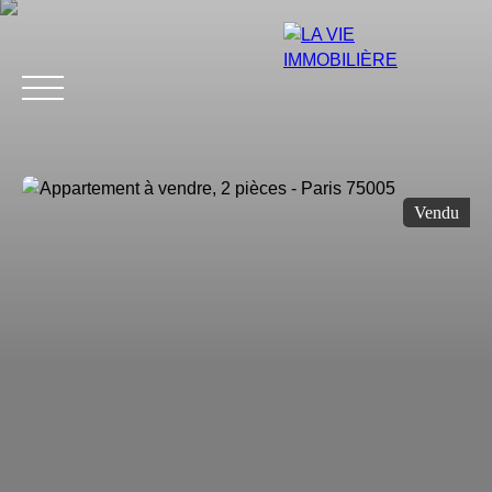
Vendu
Estimation
Acheter
Vendre
Louer
Avis
Blog
Équip
Estimation