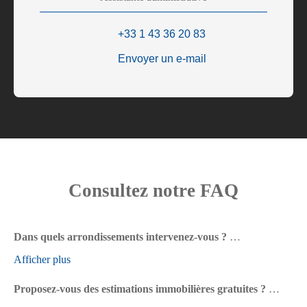
+33 1 43 36 20 83
Envoyer un e-mail
Consultez notre FAQ
Dans quels arrondissements intervenez-vous ?
Afficher plus
Notre agence immobilière intervient dans tout Paris et en région
parisienne, avec une expertise reconnue sur Paris Rive Gauche
Proposez-vous des estimations immobilières gratuites ?
— notamment les 5e, 13e et 14e arrondissements — ainsi qu'à