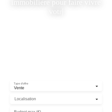
immobilière pour faire vivre
votre bien ..
|
Vous cherchez une agence immobilière de confiance à
Paris 5e, 13e
ou 14e ? La Vie Immobilière vous accompagne depuis
1990 dans vos
projets de vente, achat et location à Paris Rive Gauche.
Plus de 4 500 transactions et 591 avis à 4,8/5.
Type d'offre
Vente
Localisation
Budget max (€)