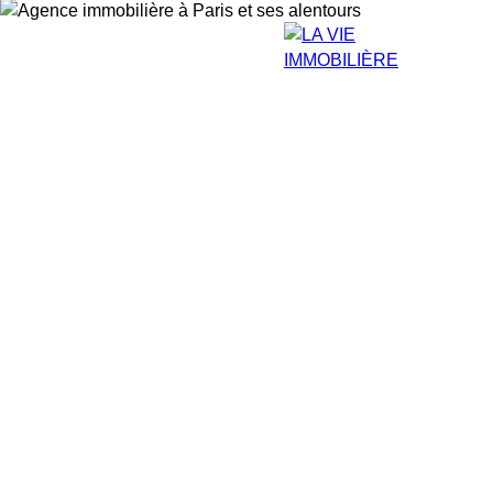
Estimation
Acheter
Vendre
Louer
Avis
Blog
Équip
Estimation