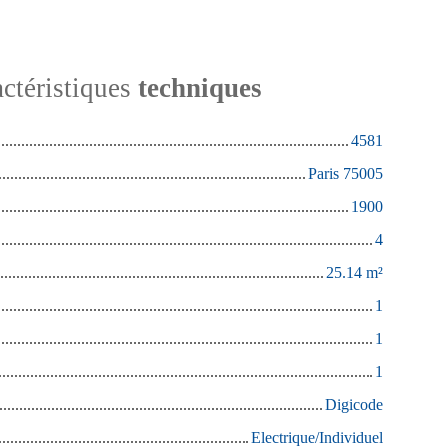
ctéristiques
techniques
4581
Paris 75005
1900
4
25.14
m²
1
1
1
Digicode
Electrique/Individuel