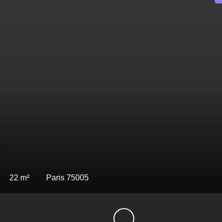
€
24.22
m²
Paris 75011