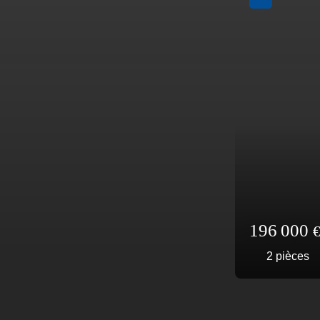
A voir absolument
249 000
1
pièce