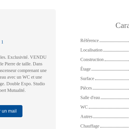
Cara
Référence
:
1
Localisation
oles. Exclusivité. VENDU
Construction
Pierre de taille. Dans
Étage
ascenseur comprenant une
d'eau avec un WC et une
Surface
age. Double Expo. Studio
Pièces
bert Mutualité.
Salle d'eau
WC
 un mail
Autres
Chauffage