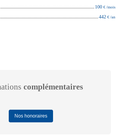
100
€ /mois
442
€ /an
mations
complémentaires
Nos honoraires