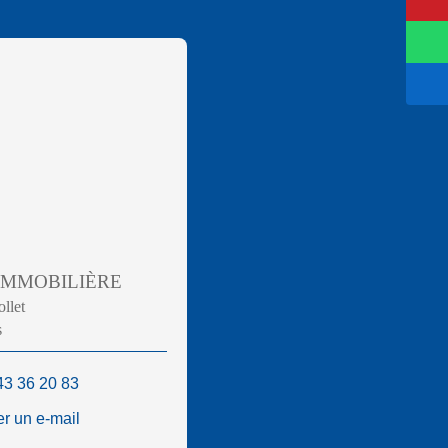
 IMMOBILIÈRE
ollet
s
43 36 20 83
r un e-mail