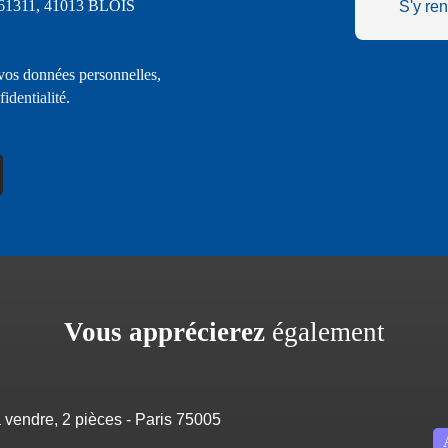
S 61311, 41013 BLOIS
S'y re
 vos données personnelles,
fidentialité
.
Vous apprécierez
également