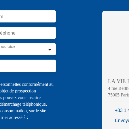
m
léphone
 souhaitez
LA VIE
 personnelles conformément au
4 rue Berth
objet de prospection
75005 Pari
s pouvez vous inscrire
u démarchage téléphonique,
+33 1 
 consommation, sur le site
rier adressé à :
Envoye