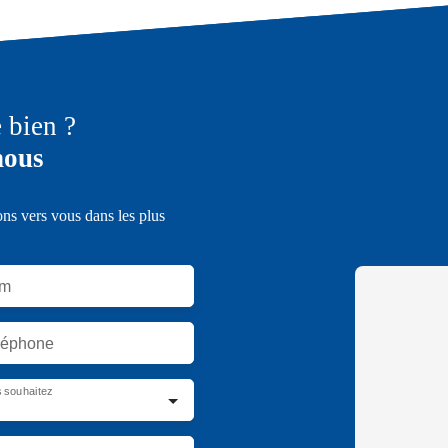
e bien ?
nous
ons vers vous dans les plus
m
léphone
 souhaitez