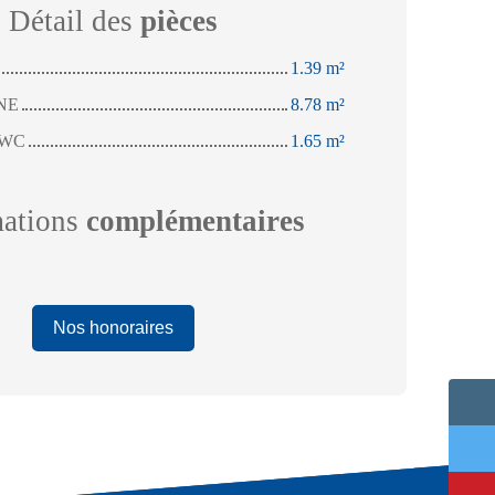
Détail des
pièces
1.39 m²
NE
8.78 m²
 WC
1.65 m²
mations
complémentaires
Nos honoraires