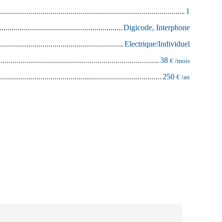
1
Digicode, Interphone
Electrique/Individuel
38
€ /mois
250
€ /an