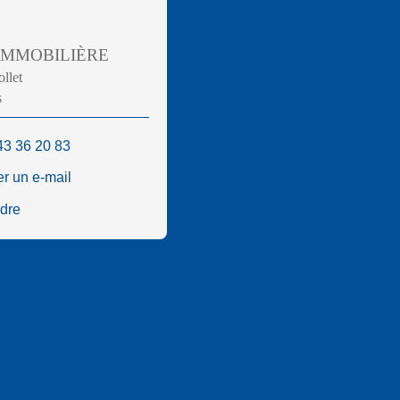
 IMMOBILIÈRE
ollet
s
43 36 20 83
r un e-mail
ndre