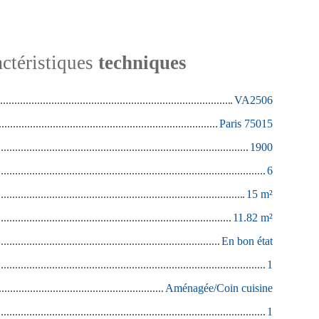
ctéristiques
techniques
VA2506
Paris 75015
1900
6
15
m²
11.82
m²
En bon état
1
Aménagée/Coin cuisine
1