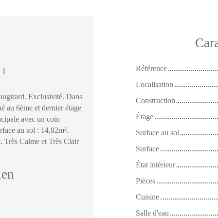
Cara
Référence
:
1
Localisation
ugirard. Exclusivité. Dans
Construction
é au 6ème et dernier étage
Étage
ipale avec un coin
face au sol : 14,82m².
Surface au sol
. Très Calme et Très Clair
Surface
État intérieur
ien
Pièces
Cuisine
Salle d'eau