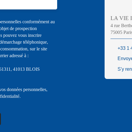
LA VIE
 personnelles conformément au
4 rue Berth
objet de prospection
75005 Pari
s pouvez vous inscrire
u démarchage téléphonique,
+33 1 
 consommation, sur le site
rier adressé à :
Envoye
S 61311, 41013 BLOIS
S'y re
 vos données personnelles,
fidentialité
.