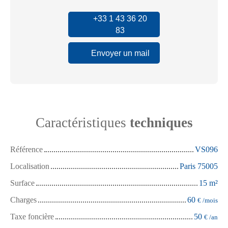
+33 1 43 36 20
83
Envoyer un mail
Caractéristiques
techniques
Référence
VS096
Localisation
Paris 75005
Surface
15
m²
Charges
60
€ /mois
Taxe foncière
50
€ /an