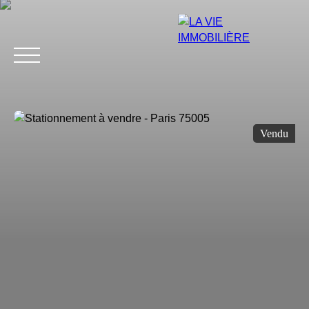
Vendu
Estimation
Acheter
Vendre
Louer
Avis
Blog
Équip
Estimation