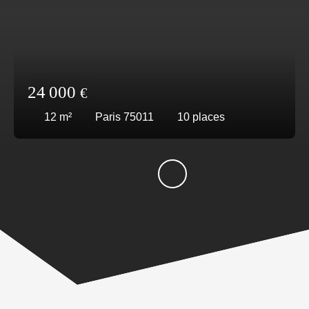
24 000
€
12
m²
Paris 75011
10
places