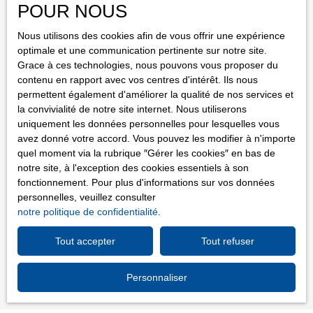
POUR NOUS
Téléphone
immobiliere. fr pour prendre rendez-vous. Ne tardez pas, les
bonnes affaires partent vite ! Commodités à ProximitéEn moins
Nous utilisons des cookies afin de vous offrir une expérience
Type d'offre
de 5 minutes à pied, vous trouverez des commerces de bouche,
optimale et une communication pertinente sur notre site.
Vente
des cafés conviviaux et des services pratiques pour subvenir à
Grace à ces technologies, nous pouvons vous proposer du
tous vos besoins quotidiens. En moins de 10 minutes, vous aurez
contenu en rapport avec vos centres d'intérêt. Ils nous
Localisation
accès à des transports en commun, des écoles et des espaces
permettent également d'améliorer la qualité de nos services et
verts, parfaits pour une pause détente ou une balade en famille.
la convivialité de notre site internet. Nous utiliserons
Budget max (€)
Enfin, en moins de 15 minutes, vous pourrez profiter de centres
uniquement les données personnelles pour lesquelles vous
commerciaux, de salles de sport et de restaurants variés, pour
avez donné votre accord. Vous pouvez les modifier à n'importe
quel moment via la rubrique ″Gérer les cookies″ en bas de
une vie quotidienne des plus agréables.
Surface min (m²)
notre site, à l'exception des cookies essentiels à son
fonctionnement. Pour plus d'informations sur vos données
J'accepte le traitement de mes données personnelles
personnelles, veuillez consulter
conformément au RGPD. Si vous ne souhaitez pas faire
notre politique de confidentialité
.
l'objet de prospection commerciale par voie téléphonique,
vous pouvez vous inscrire gratuitement sur la liste
Tout accepter
Tout refuser
d'opposition au démarchage téléphonique, prévu par
l'article L223-1 du code de la consommation, sur le site
Personnaliser
Internet www.bloctel.gouv.fr ou par courrier adressé à :