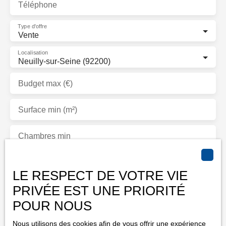
Téléphone
Type d'offre
Vente
Localisation
Neuilly-sur-Seine (92200)
Budget max (€)
Surface min (m²)
Chambres min
J'accepte le traitement de mes données personnelles
LE RESPECT DE VOTRE VIE
conformément au RGPD. Si vous ne souhaitez pas faire
l'objet de prospection commerciale par voie téléphonique,
PRIVÉE EST UNE PRIORITÉ
vous pouvez vous inscrire gratuitement sur la liste
POUR NOUS
d'opposition au démarchage téléphonique, prévu par
l'article L223-1 du code de la consommation, sur le site
Nous utilisons des cookies afin de vous offrir une expérience