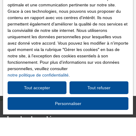
Internet www.bloctel.gouv.fr ou par courrier adressé à :
optimale et une communication pertinente sur notre site.
Grace à ces technologies, nous pouvons vous proposer du
Société Worldline, Service Bloctel, CS 61311, 41013
contenu en rapport avec vos centres d'intérêt. Ils nous
permettent également d'améliorer la qualité de nos services et
BLOIS CEDEX.
la convivialité de notre site internet. Nous utiliserons
uniquement les données personnelles pour lesquelles vous
Pour en savoir plus sur le traitement de vos données
avez donné votre accord. Vous pouvez les modifier à n'importe
personnelles, veuillez consulter notre
politique de
quel moment via la rubrique ″Gérer les cookies″ en bas de
confidentialité
.
notre site, à l'exception des cookies essentiels à son
fonctionnement. Pour plus d'informations sur vos données
personnelles, veuillez consulter
Recevoir des annonces
notre politique de confidentialité
.
Tout accepter
Tout refuser
Personnaliser
Je recherche un bien
Vente appartement Charenton-le-Pont (94220)