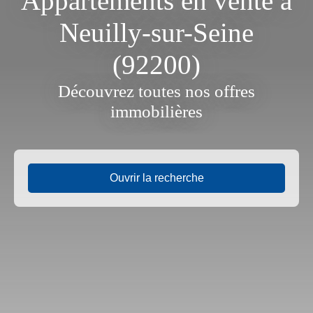
Appartements en vente à
Neuilly-sur-Seine
(92200)
Découvrez toutes nos offres
immobilières
Ouvrir la recherche
Type d'offre
Vente
Localisation
Neuilly-sur-Seine (92200)
Budget max (€)