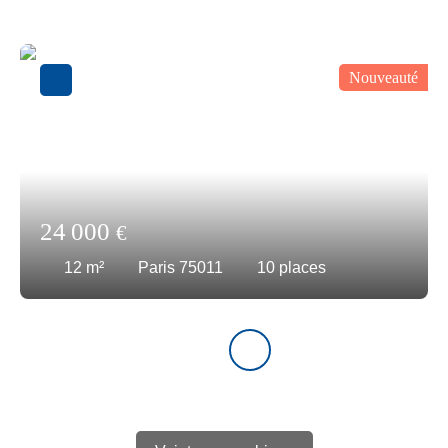
Nouveauté
24 000
€
12
m²
Paris 75011
10
places