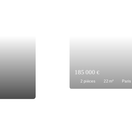
560 000
€
1
pièce
40.3
m²