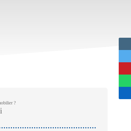
obilier ?
i