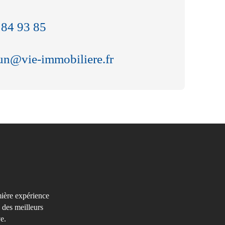
 84 93 85
oun@vie-immobiliere.fr
mière expérience
 des meilleurs
e.