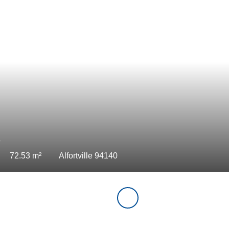
00
€
ces
22
m²
Paris 75005