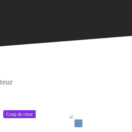
teur
A voir absolument