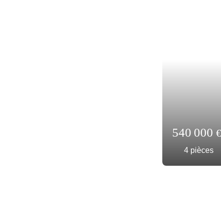
185 0
2
piè